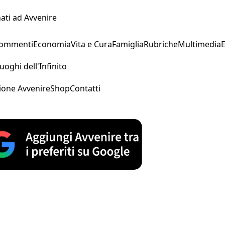
ati ad Avvenire
Commenti
Economia
Vita e Cura
Famiglia
Rubriche
Multimedia
uoghi dell'Infinito
ione Avvenire
Shop
Contatti