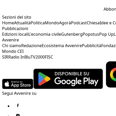
Abbon
Sezioni del sito
Home
Attualità
Politica
Mondo
Agorà
Podcast
Chiesa
Idee e 
Pubblicazioni
Edizioni locali
L'economia civile
Gutenberg
Popotus
Pop Up
L
Avvenire
Chi siamo
Redazione
Ecosistema Avvenire
Pubblicità
Fondaz
Mondo CEI
SIR
Radio InBlu
TV2000
FISC
Segui Avvenire su