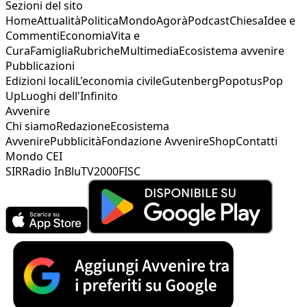
Sezioni del sito
Home
Attualità
Politica
Mondo
Agorà
Podcast
Chiesa
Idee e
Commenti
Economia
Vita e
Cura
Famiglia
Rubriche
Multimedia
Ecosistema avvenire
Pubblicazioni
Edizioni locali
L'economia civile
Gutenberg
Popotus
Pop
Up
Luoghi dell'Infinito
Avvenire
Chi siamo
Redazione
Ecosistema
Avvenire
Pubblicità
Fondazione Avvenire
Shop
Contatti
Mondo CEI
SIR
Radio InBlu
TV2000
FISC