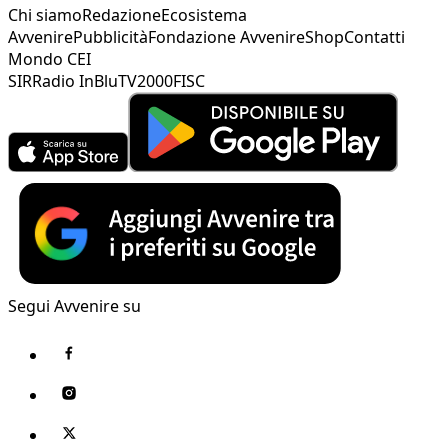
Chi siamo
Redazione
Ecosistema
Avvenire
Pubblicità
Fondazione Avvenire
Shop
Contatti
Mondo CEI
SIR
Radio InBlu
TV2000
FISC
Segui Avvenire su