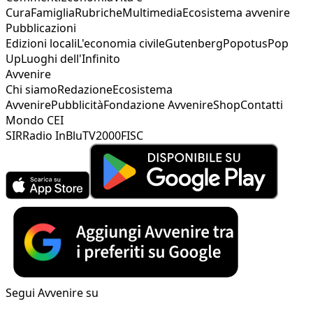
Cura
Famiglia
Rubriche
Multimedia
Ecosistema avvenire
Pubblicazioni
Edizioni locali
L'economia civile
Gutenberg
Popotus
Pop
Up
Luoghi dell'Infinito
Avvenire
Chi siamo
Redazione
Ecosistema
Avvenire
Pubblicità
Fondazione Avvenire
Shop
Contatti
Mondo CEI
SIR
Radio InBlu
TV2000
FISC
Segui Avvenire su