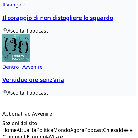
Il Vangelo
Il coraggio di non distogliere lo sguardo
Ascolta il podcast
Dentro l'Avvenire
Ventidue ore senz'aria
Ascolta il podcast
Abbonati ad Avvenire
Sezioni del sito
Home
Attualità
Politica
Mondo
Agorà
Podcast
Chiesa
Idee e
Commenti
Economia
Vita e