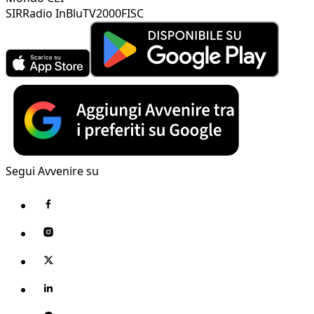
SIR
Radio InBlu
TV2000
FISC
Segui Avvenire su