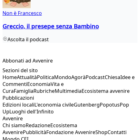
Non è Francesco
Greccio, il presepe senza Bambino
Ascolta il podcast
Abbonati ad Avvenire
Sezioni del sito
Home
Attualità
Politica
Mondo
Agorà
Podcast
Chiesa
Idee e
Commenti
Economia
Vita e
Cura
Famiglia
Rubriche
Multimedia
Ecosistema avvenire
Pubblicazioni
Edizioni locali
L'economia civile
Gutenberg
Popotus
Pop
Up
Luoghi dell'Infinito
Avvenire
Chi siamo
Redazione
Ecosistema
Avvenire
Pubblicità
Fondazione Avvenire
Shop
Contatti
Mondo CEI