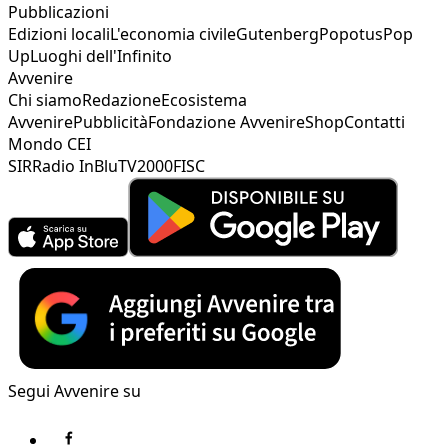
Pubblicazioni
Edizioni locali
L'economia civile
Gutenberg
Popotus
Pop
Up
Luoghi dell'Infinito
Avvenire
Chi siamo
Redazione
Ecosistema
Avvenire
Pubblicità
Fondazione Avvenire
Shop
Contatti
Mondo CEI
SIR
Radio InBlu
TV2000
FISC
Segui Avvenire su