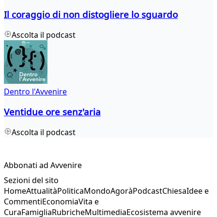
Il coraggio di non distogliere lo sguardo
Ascolta il podcast
Dentro l'Avvenire
Ventidue ore senz'aria
Ascolta il podcast
Abbonati ad Avvenire
Sezioni del sito
Home
Attualità
Politica
Mondo
Agorà
Podcast
Chiesa
Idee e
Commenti
Economia
Vita e
Cura
Famiglia
Rubriche
Multimedia
Ecosistema avvenire