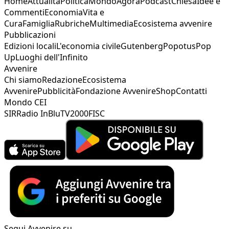
Home
Attualità
Politica
Mondo
Agorà
Podcast
Chiesa
Idee e
Commenti
Economia
Vita e
Cura
Famiglia
Rubriche
Multimedia
Ecosistema avvenire
Pubblicazioni
Edizioni locali
L'economia civile
Gutenberg
Popotus
Pop
Up
Luoghi dell'Infinito
Avvenire
Chi siamo
Redazione
Ecosistema
Avvenire
Pubblicità
Fondazione Avvenire
Shop
Contatti
Mondo CEI
SIR
Radio InBlu
TV2000
FISC
Segui Avvenire su