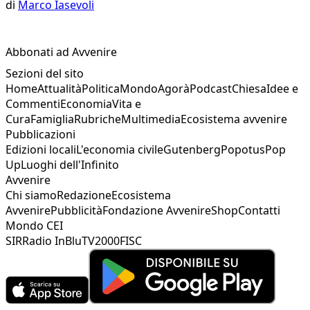
di
Marco Iasevoli
Abbonati ad Avvenire
Sezioni del sito
Home
Attualità
Politica
Mondo
Agorà
Podcast
Chiesa
Idee e
Commenti
Economia
Vita e
Cura
Famiglia
Rubriche
Multimedia
Ecosistema avvenire
Pubblicazioni
Edizioni locali
L'economia civile
Gutenberg
Popotus
Pop
Up
Luoghi dell'Infinito
Avvenire
Chi siamo
Redazione
Ecosistema
Avvenire
Pubblicità
Fondazione Avvenire
Shop
Contatti
Mondo CEI
SIR
Radio InBlu
TV2000
FISC