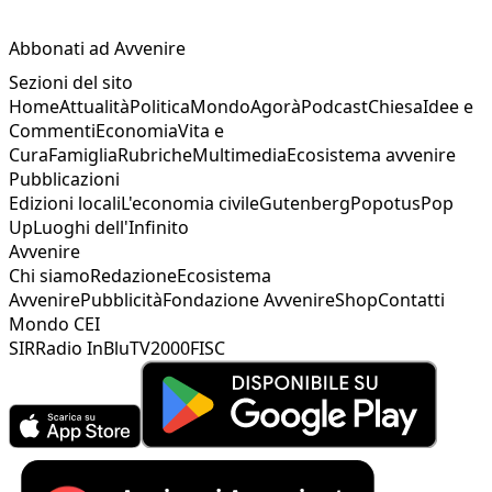
Abbonati ad Avvenire
Sezioni del sito
Home
Attualità
Politica
Mondo
Agorà
Podcast
Chiesa
Idee e
Commenti
Economia
Vita e
Cura
Famiglia
Rubriche
Multimedia
Ecosistema avvenire
Pubblicazioni
Edizioni locali
L'economia civile
Gutenberg
Popotus
Pop
Up
Luoghi dell'Infinito
Avvenire
Chi siamo
Redazione
Ecosistema
Avvenire
Pubblicità
Fondazione Avvenire
Shop
Contatti
Mondo CEI
SIR
Radio InBlu
TV2000
FISC