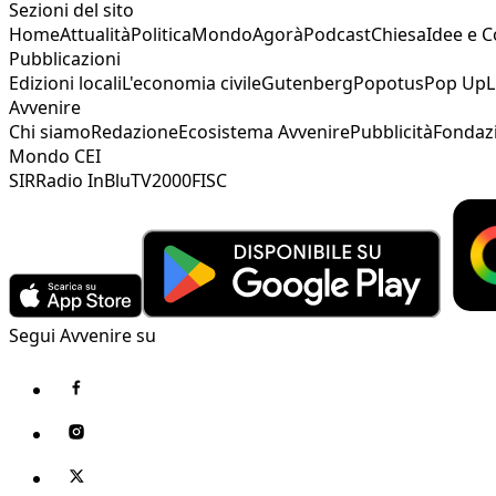
Sezioni del sito
Home
Attualità
Politica
Mondo
Agorà
Podcast
Chiesa
Idee e 
Pubblicazioni
Edizioni locali
L'economia civile
Gutenberg
Popotus
Pop Up
L
Avvenire
Chi siamo
Redazione
Ecosistema Avvenire
Pubblicità
Fondaz
Mondo CEI
SIR
Radio InBlu
TV2000
FISC
Segui Avvenire su