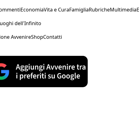
Commenti
Economia
Vita e Cura
Famiglia
Rubriche
Multimedia
uoghi dell'Infinito
ione Avvenire
Shop
Contatti