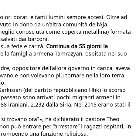
olori dorati e tanti lumini sempre accesi. Oltre ad
evuto in dono da un’altra comunità dell’Aja.
eglio conosciuta come coperta metallina) formata
salvati dai barconi.
sua fede e carità.
Continua da 55 giorni la
ere la famiglia armena Tamrazyan, ospitata nel suo
dre, oppositore dell’allora governo in carica, aveva
iavano e non volevano più tornare nella loro terra
io.
Sarkisian (del partito repubblicano Hhk) lo scorso
 passato sono arrivati pochi migranti armeni in
188 iraniani, 2.232 dalla Siria. Nel 2015 erano stati il
 si trovano ora?», ha dichiarato il pastore Theo
non può entrare per “arrestare” i ragazzi ospitati, in
terrompendo una funzione religiosa.