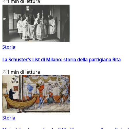
1 min di lettura
Storia
La Schuster’s List di Milano: storia della partigiana Rita
1 min di lettura
Storia