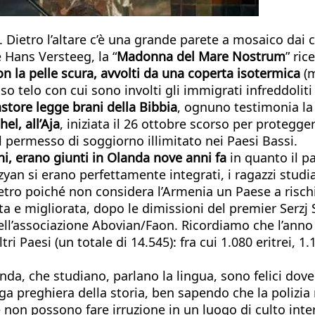
 Dietro l’altare c’è una grande parete a mosaico dai c
 Hans Versteeg, la “
Madonna del Mare Nostrum
” ric
n la pelle scura, avvolti da una coperta isotermica
(m
o telo con cui sono involti gli immigrati infreddoliti 
astore legge brani della Bibbia
, ognuno testimonia la 
el, all’Aja
, iniziata il 26 ottobre scorso per protegg
l permesso di soggiorno illimitato nei Paesi Bassi.
nni, erano giunti in Olanda nove anni fa
in quanto il pa
azyan si erano perfettamente integrati, i ragazzi stud
ietro poiché non considera l’Armenia un Paese a risch
ta e migliorata, dopo le dimissioni del premier Serzj 
ll’associazione Abovian/Faon. Ricordiamo che l’anno
tri Paesi (un totale di 14.545): fra cui 1.080 eritrei, 1.
nda, che studiano, parlano la lingua, sono felici dove
nga preghiera della storia, ben sapendo che la polizia 
ne non possono fare irruzione in un luogo di culto in