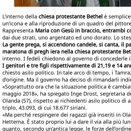
L’interno della
chiesa protestante Bethel
è semplice.
un’icona e alla riproduzione di un quadro del pittore
Rappresenta
Maria con Gesù in braccio, entrambi co
dai due strati, uno argentato ed uno dorato. Lo stess
La gente prega, si accendono candele, si canta, il p
maratona di pregh iera nella chiesa protestante Beth
interno. I fedeli chiedono al governo di concederle i
I genitori e tre figli rispettivamente di 21,19 e 14 a
chiesto asilo politico. In tale arco di tempo, i Tamr
d’origine. Ma il governo ha deciso di rimandarli ind
«Soprattutto ora che la situazione politica è cambia
maggio 2018», ha spiegato Inge Drost, segretaria de
Olanda (57), rispetto ai richiedenti asilo politico di al
triplo, 43.093, di cui 18.677 siriani.
«Ma perché respingere dei ragazzi già inseriti in Ola
Hettema. È stato proprio lui a dare il via alla più lu
quanto, secondo un’antica legge, le forze dell’ordi