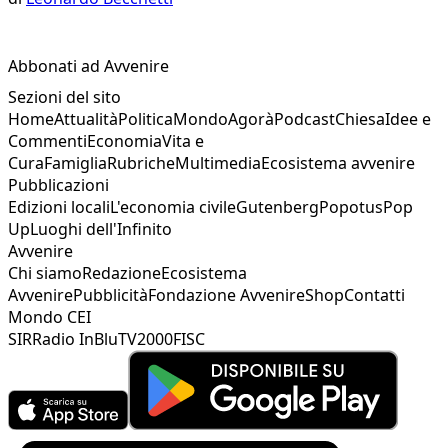
Abbonati ad Avvenire
Sezioni del sito
Home
Attualità
Politica
Mondo
Agorà
Podcast
Chiesa
Idee e
Commenti
Economia
Vita e
Cura
Famiglia
Rubriche
Multimedia
Ecosistema avvenire
Pubblicazioni
Edizioni locali
L'economia civile
Gutenberg
Popotus
Pop
Up
Luoghi dell'Infinito
Avvenire
Chi siamo
Redazione
Ecosistema
Avvenire
Pubblicità
Fondazione Avvenire
Shop
Contatti
Mondo CEI
SIR
Radio InBlu
TV2000
FISC