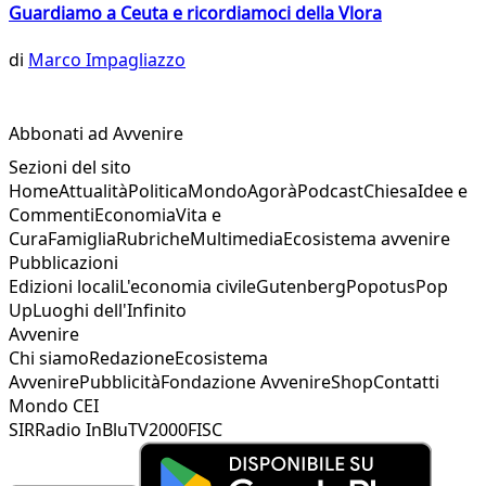
Guardiamo a Ceuta e ricordiamoci della Vlora
di
Marco Impagliazzo
Abbonati ad Avvenire
Sezioni del sito
Home
Attualità
Politica
Mondo
Agorà
Podcast
Chiesa
Idee e
Commenti
Economia
Vita e
Cura
Famiglia
Rubriche
Multimedia
Ecosistema avvenire
Pubblicazioni
Edizioni locali
L'economia civile
Gutenberg
Popotus
Pop
Up
Luoghi dell'Infinito
Avvenire
Chi siamo
Redazione
Ecosistema
Avvenire
Pubblicità
Fondazione Avvenire
Shop
Contatti
Mondo CEI
SIR
Radio InBlu
TV2000
FISC