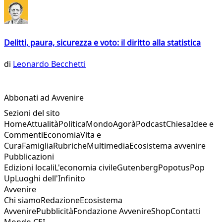
Delitti, paura, sicurezza e voto: il diritto alla statistica
di
Leonardo Becchetti
Abbonati ad Avvenire
Sezioni del sito
Home
Attualità
Politica
Mondo
Agorà
Podcast
Chiesa
Idee e
Commenti
Economia
Vita e
Cura
Famiglia
Rubriche
Multimedia
Ecosistema avvenire
Pubblicazioni
Edizioni locali
L'economia civile
Gutenberg
Popotus
Pop
Up
Luoghi dell'Infinito
Avvenire
Chi siamo
Redazione
Ecosistema
Avvenire
Pubblicità
Fondazione Avvenire
Shop
Contatti
Mondo CEI