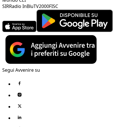
SIR
Radio InBlu
TV2000
FISC
Segui Avvenire su