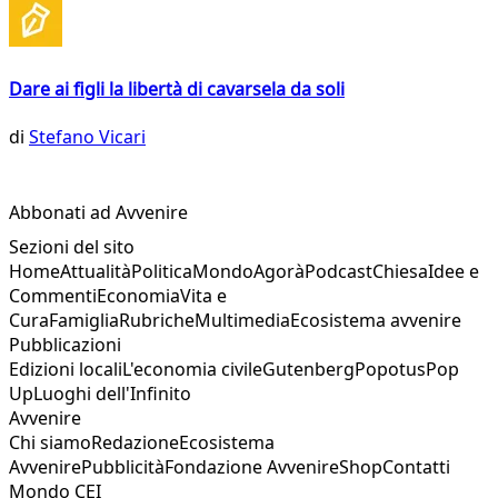
Dare ai figli la libertà di cavarsela da soli
di
Stefano Vicari
Abbonati ad Avvenire
Sezioni del sito
Home
Attualità
Politica
Mondo
Agorà
Podcast
Chiesa
Idee e
Commenti
Economia
Vita e
Cura
Famiglia
Rubriche
Multimedia
Ecosistema avvenire
Pubblicazioni
Edizioni locali
L'economia civile
Gutenberg
Popotus
Pop
Up
Luoghi dell'Infinito
Avvenire
Chi siamo
Redazione
Ecosistema
Avvenire
Pubblicità
Fondazione Avvenire
Shop
Contatti
Mondo CEI