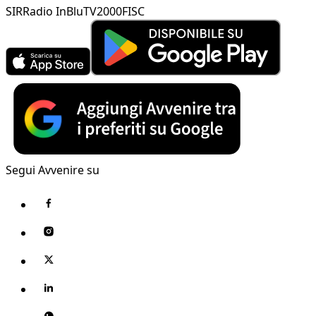
SIR
Radio InBlu
TV2000
FISC
Segui Avvenire su