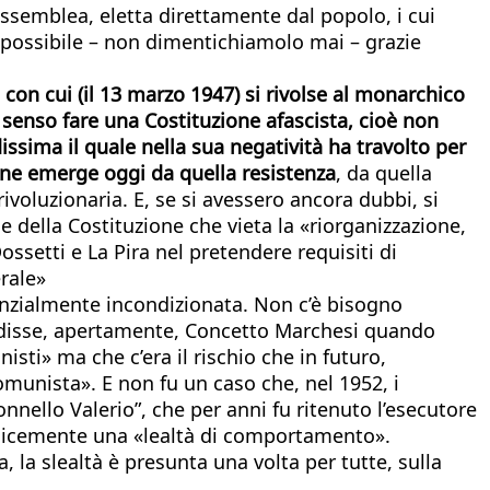
ssemblea, eletta direttamente dal popolo, i cui
u possibile – non dimentichiamolo mai – grazie
con cui (il 13 marzo 1947) si rivolse al monarchico
senso fare una Costituzione afascista, cioè non
sima il quale nella sua negatività ha travolto per
one emerge oggi da quella resistenza
, da quella
rivoluzionaria. E, se si avessero ancora dubbi, si
e della Costituzione che vieta la «riorganizzazione,
ossetti e La Pira nel pretendere requisiti di
erale»
ostanzialmente incondizionata. Non c’è bisogno
o disse, apertamente, Concetto Marchesi quando
sti» ma che c’era il rischio che in futuro,
munista». E non fu un caso che, nel 1952, i
nnello Valerio”, che per anni fu ritenuto l’esecutore
mplicemente una «lealtà di comportamento».
 la slealtà è presunta una volta per tutte, sulla