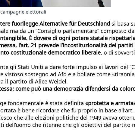
e campagne elettorali
tere fuorilegge Alternative für Deutschland
si basa s
ale ma da un “Consiglio parlamentare” composto da 70
tangibile. È dovere di ogni potere statale rispettarla 
sa, l’art. 21 prevede l’incostituzionalità dei partiti
ento costituzionale democratico liberale
, o di sovvert
nte gli Stati Uniti a dare forte impulso ai lavori del 
re vistoso sostegno ad Afd e a bollare come «tirannia 
 il partito di Alice Weidel.
essa: come può una democrazia difendersi da coloro 
egge fondamentale è stata definita
«protetta e armata
rtata è bene ricordare che fu proprio in base all’art.
esco che alle elezioni politiche del 1949 aveva ottenut
i dell’uomo che ritenne che gli obiettivi del partit