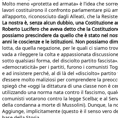
Molto meno «protetta ed armata» è l’idea che sorreg
lavori costituirono il confronto parlamentare più am
all’apporto, riconosciuto dagli Alleati, che la Resiste
La nostra è, senza alcun dubbio, una Costituzione an
Roberto Lucifero che aveva detto che la Costituzion
possiamo prescindere da quello che è stato nel nos
anni le coscienze e le istituzioni. Non possiamo di
lotta, da quella negazione, per le quali ci siamo trov
vada a rileggere la colta e appassionata discussione
sotto qualsiasi forma, del disciolto partito fascista
«democraticità» per i partiti, furono i comunisti To
e ad insistere perché, al di là del «disciolto» partit
d’essere molto maliziosi per comprendere la preocc
spiegò che «oggi la dittatura di una classe non è ce
utilizzando una norma nata contro il fascismo, qual
comunisti votarono contro la legge Scelba; e al Senat
della condanna a morte di Mussolini). Dunque, la no
Aggiunge, implicitamente (questo è il senso vero dell
base della Storia.