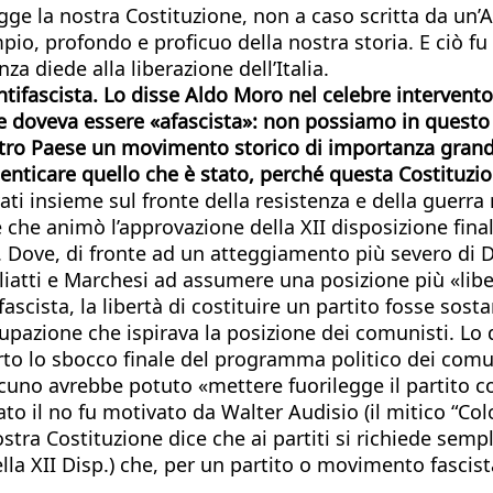
ge la nostra Costituzione, non a caso scritta da un’A
pio, profondo e proficuo della nostra storia. E ciò f
nza diede alla liberazione dell’Italia.
tifascista. Lo disse Aldo Moro nel celebre intervento 
e doveva essere «afascista»: non possiamo in questo 
tro Paese un movimento storico di importanza grandis
menticare quello che è stato, perché questa Costituzi
ati insieme sul fronte della resistenza e della guerra 
 che animò l’approvazione della XII disposizione final
». Dove, di fronte ad un atteggiamento più severo di D
gliatti e Marchesi ad assumere una posizione più «lib
o fascista, la libertà di costituire un partito fosse s
upazione che ispirava la posizione dei comunisti. L
rto lo sbocco finale del programma politico dei comuni
cuno avrebbe potuto «mettere fuorilegge il partito co
o il no fu motivato da Walter Audisio (il mitico “Colo
stra Costituzione dice che ai partiti si richiede se
a XII Disp.) che, per un partito o movimento fascista,