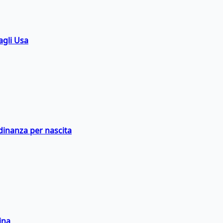
agli Usa
adinanza per nascita
ina