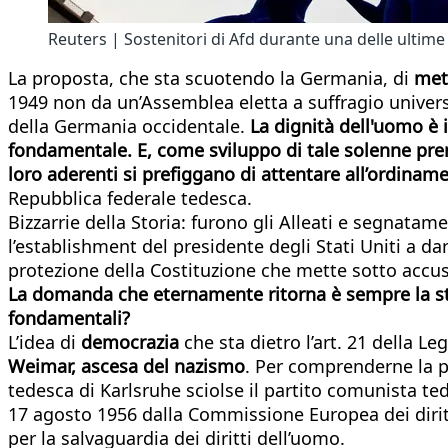
Reuters | Sostenitori di Afd durante una delle ultim
La proposta, che sta scuotendo la Germania, di
met
1949 non da un’Assemblea eletta a suffragio univers
della Germania occidentale.
La dignità dell'uomo è in
fondamentale. E, come sviluppo di tale solenne premes
loro aderenti si prefiggano di attentare all’ordinam
Repubblica federale tedesca.
Bizzarrie della Storia: furono gli Alleati e segnatame
l’establishment del presidente degli Stati Uniti a da
protezione della Costituzione che mette sotto accusa
La domanda che eternamente ritorna è sempre la st
fondamentali?
L’idea di
democrazia
che sta dietro l’art. 21 della L
Weimar, ascesa del nazismo
. Per comprenderne la po
tedesca di Karlsruhe sciolse il partito comunista ted
17 agosto 1956 dalla Commissione Europea dei diritt
per la salvaguardia dei diritti dell’uomo.