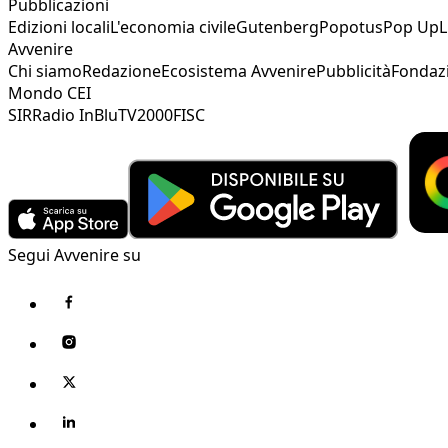
Pubblicazioni
Edizioni locali
L'economia civile
Gutenberg
Popotus
Pop Up
L
Avvenire
Chi siamo
Redazione
Ecosistema Avvenire
Pubblicità
Fondaz
Mondo CEI
SIR
Radio InBlu
TV2000
FISC
Segui Avvenire su