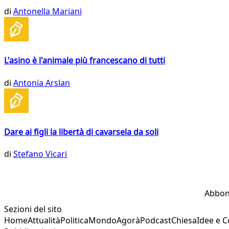
di
Antonella Mariani
L'asino è l'animale più francescano di tutti
di
Antonia Arslan
Dare ai figli la libertà di cavarsela da soli
di
Stefano Vicari
Abbon
Sezioni del sito
Home
Attualità
Politica
Mondo
Agorà
Podcast
Chiesa
Idee e 