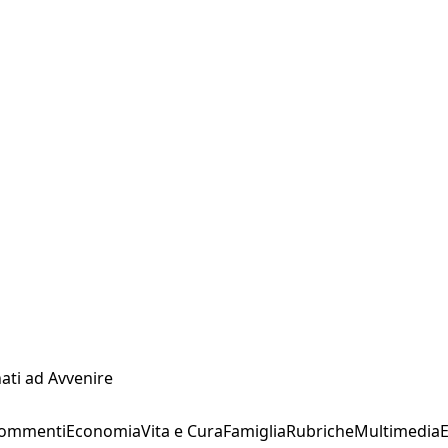
ati ad Avvenire
Commenti
Economia
Vita e Cura
Famiglia
Rubriche
Multimedia