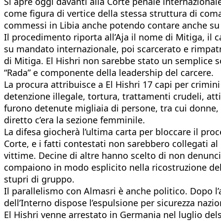
Si apre oggi davanti alla Corte penale internazionale
come figura di vertice della stessa struttura di co
commessi in Libia anche potendo contare anche su 
Il procedimento riporta all’Aja il nome di Mitiga, il
su mandato internazionale, poi scarcerato e rimpatria
di Mitiga. El Hishri non sarebbe stato un semplice s
“Rada” e componente della leadership del carcere.
La procura attribuisce a El Hishri 17 capi per crim
detenzione illegale, tortura, trattamenti crudeli, at
furono detenute migliaia di persone, tra cui donne, ba
diretto c’era la sezione femminile.
La difesa giocherà l’ultima carta per bloccare il pro
Corte, e i fatti contestati non sarebbero collegati
vittime. Decine di altre hanno scelto di non denunci
compaiono in modo esplicito nella ricostruzione dell’a
stupri di gruppo.
Il parallelismo con Almasri è anche politico. Dopo l’
dell’Interno dispose l’espulsione per sicurezza naziona
El Hishri venne arrestato in Germania nel luglio dels