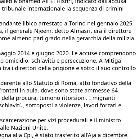
Khaled Mohamed Ali El Hishri, indicato dall’accusa
 tribunale internazionale la sequenza di crimini
comandante libico arrestato a Torino nel gennaio 2025
, il generale Njeem, detto Almasri, era il direttore
come almeno pari grado nella gerarchia della milizia
ra maggio 2014 e giugno 2020. Le accuse comprendono
ato omicidio, schiavitù e persecuzione. A Mitiga
tra i direttori della prigione e sotto il suo controllo
 aderente allo Statuto di Roma, atto fondativo della
ffrontati in aula, dove sono state ammesse 64
 della procura, temono ritorsioni. I migranti
hiavitù, sottoposti a violenze, lavori forzati e
scarcerazione per vizi procedurali e il ministro
 alle Nazioni Unite.
na alla Cpi, è stato trasferito all’Aja a dicembre.