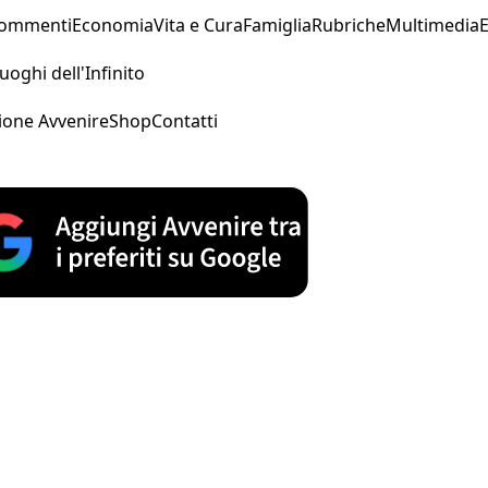
Commenti
Economia
Vita e Cura
Famiglia
Rubriche
Multimedia
uoghi dell'Infinito
ione Avvenire
Shop
Contatti