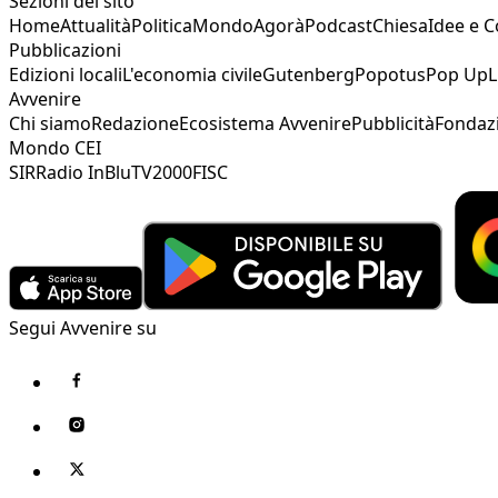
Sezioni del sito
Home
Attualità
Politica
Mondo
Agorà
Podcast
Chiesa
Idee e 
Pubblicazioni
Edizioni locali
L'economia civile
Gutenberg
Popotus
Pop Up
L
Avvenire
Chi siamo
Redazione
Ecosistema Avvenire
Pubblicità
Fondaz
Mondo CEI
SIR
Radio InBlu
TV2000
FISC
Segui Avvenire su