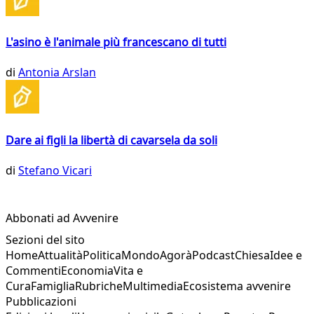
L'asino è l'animale più francescano di tutti
di
Antonia Arslan
Dare ai figli la libertà di cavarsela da soli
di
Stefano Vicari
Abbonati ad Avvenire
Sezioni del sito
Home
Attualità
Politica
Mondo
Agorà
Podcast
Chiesa
Idee e
Commenti
Economia
Vita e
Cura
Famiglia
Rubriche
Multimedia
Ecosistema avvenire
Pubblicazioni