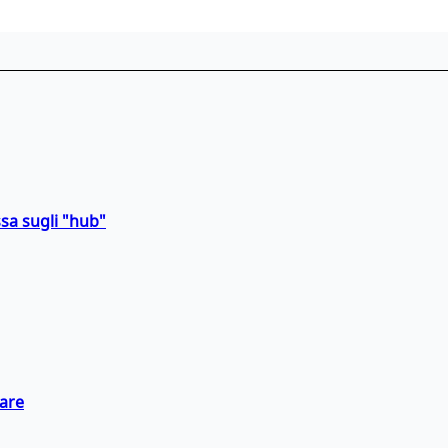
sa sugli "hub"
eare