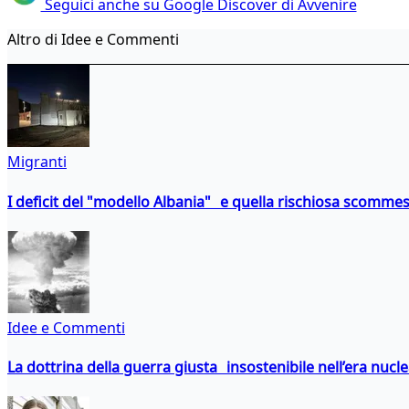
Seguici anche su Google Discover di Avvenire
Altro di Idee e Commenti
Migranti
I deficit del "modello Albania" e quella rischiosa scommes
Idee e Commenti
La dottrina della guerra giusta insostenibile nell’era nucl