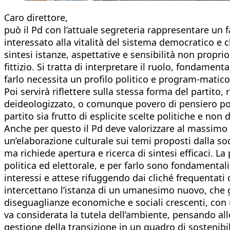
Caro direttore,
può il Pd con l’attuale segreteria rappresentare un
interessato alla vitalità del sistema democratico e 
sintesi istanze, aspettative e sensibilità non prop
fittizio. Si tratta di interpretare il ruolo, fondamen
farlo necessita un profilo politico e program-matico
Poi servirà riflettere sulla stessa forma del partito, 
deideologizzato, o comunque povero di pensiero polit
partito sia frutto di esplicite scelte politiche e non
Anche per questo il Pd deve valorizzare al massimo 
un’elaborazione culturale sui temi proposti dalla soci
ma richiede apertura e ricerca di sintesi efficaci. La
politica ed elettorale, e per farlo sono fondamentali
interessi e attese rifuggendo dai cliché frequentati 
intercettano l’istanza di un umanesimo nuovo, che ga
diseguaglianze economiche e sociali crescenti, con 
va considerata la tutela dell’ambiente, pensando all
gestione della transizione in un quadro di sostenibil