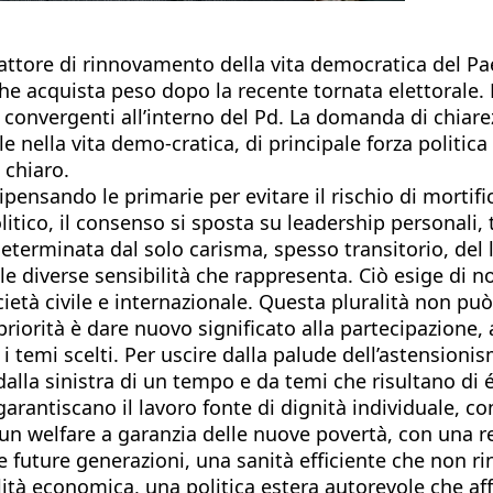
 fattore di rinnovamento della vita democratica del P
che acquista peso dopo la recente tornata elettorale. 
rio convergenti all’interno del Pd. La domanda di chi
tale nella vita demo-cratica, di principale forza politi
 chiaro.
ripensando le primarie per evitare il rischio di mortifi
ico, il consenso si sposta su leadership personali, t
 determinata dal solo carisma, spesso transitorio, del 
le diverse sensibilità che rappresenta. Ciò esige di 
età civile e internazionale. Questa pluralità non può r
 priorità è dare nuovo significato alla partecipazione,
 i temi scelti. Per uscire dalla palude dell’astension
dalla sinistra di un tempo e da temi che risultano di 
rantiscano il lavoro fonte di dignità individuale, co
un welfare a garanzia delle nuove povertà, con una re
e future generazioni, una sanità efficiente che non r
ità economica, una politica estera autorevole che affr