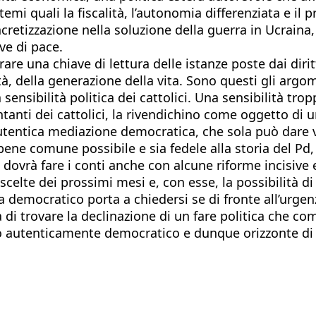
emi quali la fiscalità, l’autonomia differenziata e il p
etizzazione nella soluzione della guerra in Ucraina, 
ve di pace.
e una chiave di lettura delle istanze poste dai diritti
tà, della generazione della vita. Sono questi gli argom
 sensibilità politica dei cattolici. Una sensibilità tro
ntanti dei cattolici, la rivendichino come oggetto di 
tentica mediazione democratica, che sola può dare voc
 bene comune possibile e sia fedele alla storia del Pd
dovrà fare i conti anche con alcune riforme incisive 
 scelte dei prossimi mesi e, con esse, la possibilità d
a democratico porta a chiedersi se di fronte all’urge
a di trovare la declinazione di un fare politica che co
do autenticamente democratico e dunque orizzonte di