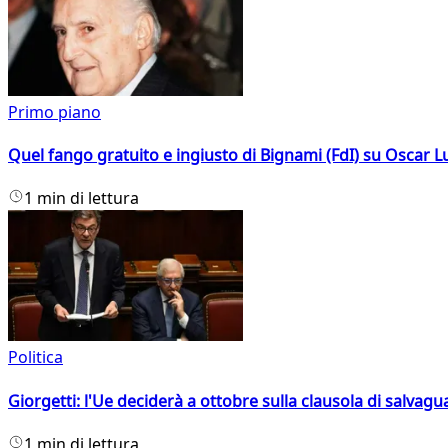
Primo piano
Quel fango gratuito e ingiusto di Bignami (FdI) su Oscar Lu
1 min di lettura
Politica
Giorgetti: l'Ue deciderà a ottobre sulla clausola di salvagu
1 min di lettura