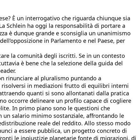
aese? È un interrogativo che riguarda chiunque sia
La Schlein ha oggi la responsabilità di portare a
arezza è dunque grande e sconsiglia un unanimismo
ca dell’opposizione in Parlamento e nel Paese, per
care la comunità degli iscritti. Se in un contesto
uttavia è bene che la selezione della guida del
leader.
non rinunciare al pluralismo puntando a
isolversi in mediazioni frutto di equilibri interni
 attraendo quanti si sono allontanati dalla pratica
ismo occorre delineare un profilo capace di cogliere
élite. In primo piano sono le questioni che
n un salario minimo sostanziale, affrontando le
distribuzione reale del reddito. Allo stesso modo
inunci a essere pubblica, un progetto concreto di
onti le ingiustizie planetarie fonte di migrazioni, di