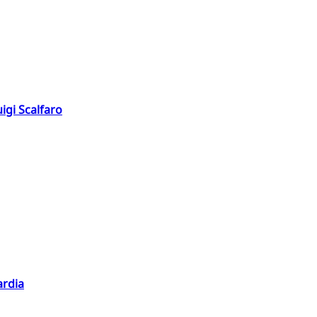
igi Scalfaro
ardia