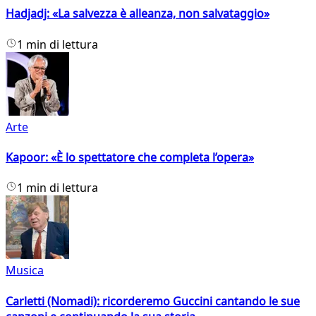
Hadjadj: «La salvezza è alleanza, non salvataggio»
1 min di lettura
Arte
Kapoor: «È lo spettatore che completa l’opera»
1 min di lettura
Musica
Carletti (Nomadi): ricorderemo Guccini cantando le sue