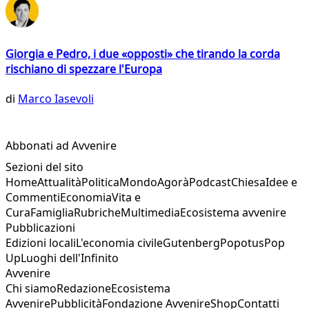
Giorgia e Pedro, i due «opposti» che tirando la corda
rischiano di spezzare l'Europa
di
Marco Iasevoli
Abbonati ad Avvenire
Sezioni del sito
Home
Attualità
Politica
Mondo
Agorà
Podcast
Chiesa
Idee e
Commenti
Economia
Vita e
Cura
Famiglia
Rubriche
Multimedia
Ecosistema avvenire
Pubblicazioni
Edizioni locali
L'economia civile
Gutenberg
Popotus
Pop
Up
Luoghi dell'Infinito
Avvenire
Chi siamo
Redazione
Ecosistema
Avvenire
Pubblicità
Fondazione Avvenire
Shop
Contatti