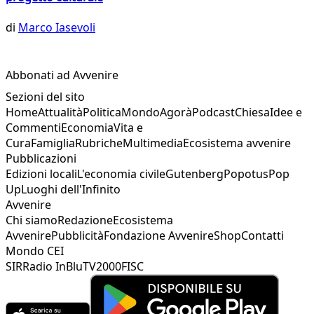
di
Marco Iasevoli
Abbonati ad Avvenire
Sezioni del sito
Home
Attualità
Politica
Mondo
Agorà
Podcast
Chiesa
Idee e
Commenti
Economia
Vita e
Cura
Famiglia
Rubriche
Multimedia
Ecosistema avvenire
Pubblicazioni
Edizioni locali
L'economia civile
Gutenberg
Popotus
Pop
Up
Luoghi dell'Infinito
Avvenire
Chi siamo
Redazione
Ecosistema
Avvenire
Pubblicità
Fondazione Avvenire
Shop
Contatti
Mondo CEI
SIR
Radio InBlu
TV2000
FISC