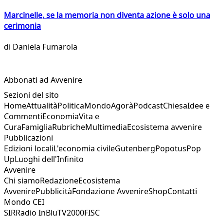
Marcinelle, se la memoria non diventa azione è solo una
cerimonia
di
Daniela Fumarola
Abbonati ad Avvenire
Sezioni del sito
Home
Attualità
Politica
Mondo
Agorà
Podcast
Chiesa
Idee e
Commenti
Economia
Vita e
Cura
Famiglia
Rubriche
Multimedia
Ecosistema avvenire
Pubblicazioni
Edizioni locali
L'economia civile
Gutenberg
Popotus
Pop
Up
Luoghi dell'Infinito
Avvenire
Chi siamo
Redazione
Ecosistema
Avvenire
Pubblicità
Fondazione Avvenire
Shop
Contatti
Mondo CEI
SIR
Radio InBlu
TV2000
FISC