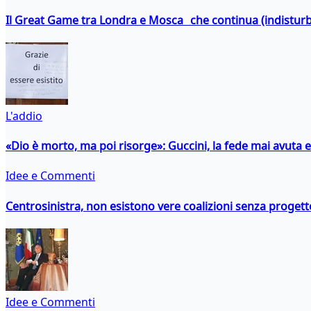
Il Great Game tra Londra e Mosca che continua (indistur
L'addio
«Dio è morto, ma poi risorge»: Guccini, la fede mai avuta 
Idee e Commenti
Centrosinistra, non esistono vere coalizioni senza progett
Idee e Commenti