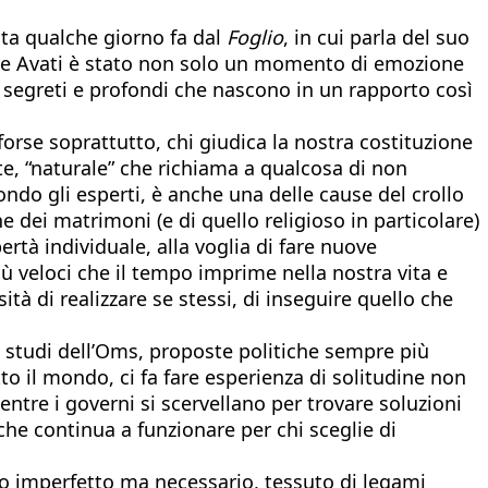
ata qualche giorno fa dal
Foglio
, in cui parla del suo
ere Avati è stato non solo un momento di emozione
segreti e profondi che nascono in un rapporto così
orse soprattutto, chi giudica la nostra costituzione
te, “naturale” che richiama a qualcosa di non
ondo gli esperti, è anche una delle cause del crollo
ne dei matrimoni (e di quello religioso in particolare)
ertà individuale, alla voglia di fare nuove
ù veloci che il tempo imprime nella nostra vita e
ità di realizzare se stessi, di inseguire quello che
i studi dell’Oms, proposte politiche sempre più
tto il mondo, ci fa fare esperienza di solitudine non
tre i governi si scervellano per trovare soluzioni
he continua a funzionare per chi sceglie di
go imperfetto ma necessario, tessuto di legami