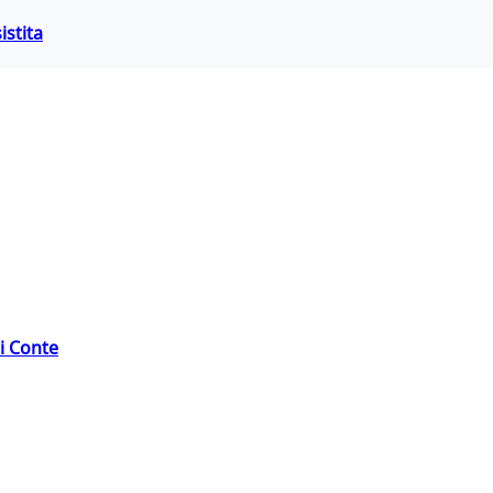
istita
di Conte