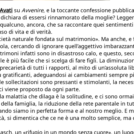
 Avati
su
Avvenire
, e la toccante confessione pubblic
 dichiara di essersi rinnamorato della moglie? Legg
qualcuno, ancora, che sa raccontare quei sentimenti 
o di vita e di verità.
cietà naturale fondata sul matrimonio». Ma anche, e f
vola, cercando di ignorare quell’aggettivo imbarazzan
trimoni infatti sono in disastroso calo, e questo, sec
e è più facile che si scelga di fare figli. La diminuzio
carietà di tutti i rapporti, al mito di un’assoluta lib
ù gratificanti, adeguandosi ai cambiamenti sempre pi
le sollecitazioni sono pressanti e stimolanti, la necess
 ci viene proposto da ogni parte.
a malattia che dilaga è la solitudine, e ci sono orma
della famiglia, la riduzione della rete parentale in tu
ndo siamo in perfetta forma e al nostro meglio. E men
tà, si dimentica che ce ne è una molto semplice, ma c
 Lasch, un «rifugio in un mondo senza cuore», un luo