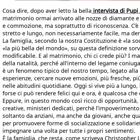
Cosa dire, dopo aver letto la bella
intervista di Pupi
matrimonio ormai arrivato alle nozze di diamante e
e commozione, ma soprattutto di riconoscenza. C’è 
stretto e lungo, non necessariamente facile, ma dens
La famiglia, secondo la nostra Costituzione è «la so
«la più bella del mondo», su questa definizione sor
modificabile. E al matrimonio, chi ci crede più? I ma
della natalità, perché all’interno del legame coniugal
è un fenomeno tipico del nostro tempo, legato alla pre
esperienze, cercare nuove emozioni, più fresche, pi
nelle abitudini quotidiane. Oggi si vive più a lungo, 
forse ci può rendere felici qui e ora, è qualcosa che
Eppure, in questo mondo così ricco di opportunità, l
creative, ministeri dedicati, perché l’impoverimento 
soltanto da anziani, ma anche da giovani, anche qua
per promuovere forme di socializzazione e solidarie
impegnare una volta per tutte i propri sentimenti.
È la famiglia, che resta, come scriveva Christopher