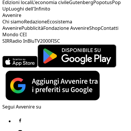
Edizioni locali
L'economia civile
Gutenberg
Popotus
Pop
Up
Luoghi dell'Infinito
Avvenire
Chi siamo
Redazione
Ecosistema
Avvenire
Pubblicità
Fondazione Avvenire
Shop
Contatti
Mondo CEI
SIR
Radio InBlu
TV2000
FISC
Segui Avvenire su