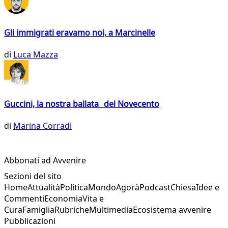
Gli immigrati eravamo noi, a Marcinelle
di
Luca Mazza
Guccini, la nostra ballata del Novecento
di
Marina Corradi
Abbonati ad Avvenire
Sezioni del sito
Home
Attualità
Politica
Mondo
Agorà
Podcast
Chiesa
Idee e
Commenti
Economia
Vita e
Cura
Famiglia
Rubriche
Multimedia
Ecosistema avvenire
Pubblicazioni