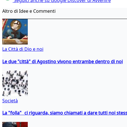
Seguici anche su Google Discover di Avvenire
Altro di Idee e Commenti
La Città di Dio e noi
Le due "città" di Agostino vivono entrambe dentro di noi
Società
La "folla" ci riguarda, siamo chiamati a dare tutti noi stess