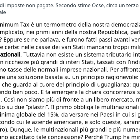
di di imposte non pagate. Secondo stime Ocse, circa un terzo
ale
 Minimum Tax è un termometro della nostra democrazia.
plicato, nei primi anni della nostra Repubblica, parl
Eppure se ne parlava, e furono fatti passi avanti v
 certe: nelle casse dei vari Stati mancano troppi mi
azionali
. Tuttavia non esiste un sistema tributario int
 ricchezze più grandi di interi Stati, tassati con l’indi
 tasse delle normali imprese nazionali. Per affront
re una soluzione basata su un principio ragionevole: 
he guarda al cuore del principio di uguaglianza: ques
endo ben poco. E fa emergere la chiara concorrenza sl
co. Così non siamo più di fronte a un libero mercato,
 su due “pilastri”. Il primo obbliga le multinazional
ima globale del 15%, da versare nei Paesi in cui si g
ondo cui le aziende americane, e solo queste, saran
ro). Dunque, le multinazionali più grandi e più nume
anno accettato tale concessione? Perché Trump ha mina