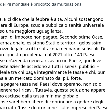
 del Pil mondiale è prodotto da multinazionali.
 E ci dice che la febbre è alta. Alcuni sostengono
are di Europa, scuola pubblica o sanità universale
erso una maggiore uguaglianza.
liardi di imposte non pagate. Secondo stime Ocse,
ernazionale, esistono Stati e territori, gelosissimi
rizzo legale scritto sull’acqua dei paradisi fiscali. Di
are questo problema, dal 2021 oltre 140 Paesi
se un’azienda genera ricavi in un Paese, qui deve
te aziende accedono a tutti i servizi pubblici –
eale tra chi paga integralmente le tasse e chi, pur
 ma a un mercato dominato dal più forte.
i a pagare tasse nei Paesi dove operano, non solo
enerano i ricavi. Tuttavia, questa soluzione appare
no escluse dalla tassa minima globale
rose sarebbero libere di continuare a godere degli
cciato “tasse di ritorsione” sulle imprese dei Paesi