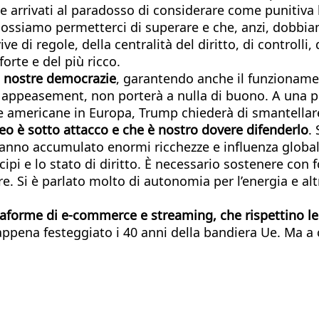
 arrivati al paradosso di considerare come punitiva l
ossiamo permetterci di superare e che, anzi, dobbiam
 di regole, della centralità del diritto, di controlli,
orte e del più ricco.
le nostre democrazie
, garantendo anche il funzioname
n appeasement, non porterà a nulla di buono. A una p
nde americane in Europa, Trump chiederà di smantellare
o è sotto attacco e che è nostro dovere difenderlo
.
hanno accumulato enormi ricchezze e influenza global
ipi e lo stato di diritto. È necessario sostenere con 
e. Si è parlato molto di autonomia per l’energia e altr
taforme di e-commerce e streaming, che rispettino le
pena festeggiato i 40 anni della bandiera Ue. Ma a c