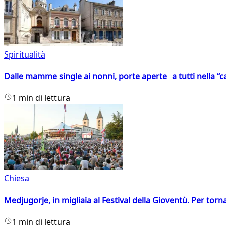
Spiritualità
Dalle mamme single ai nonni, porte aperte a tutti nella “cas
1 min di lettura
Chiesa
Medjugorje, in migliaia al Festival della Gioventù. Per torn
1 min di lettura