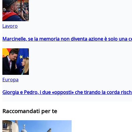
Lavoro
Marcinelle, se la memoria non diventa azione è solo una 
Europa
Giorgia e Pedro, i due «opposti» che tirando la corda risc
Raccomandati per te