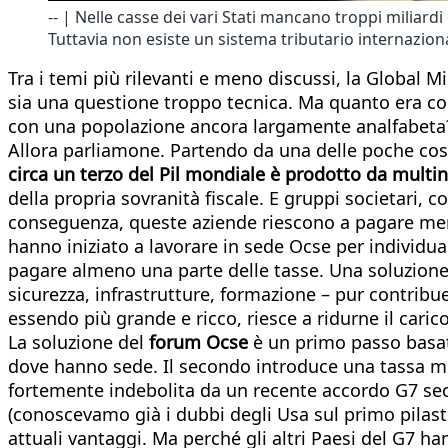
-- | Nelle casse dei vari Stati mancano troppi miliar
Tuttavia non esiste un sistema tributario internazion
Tra i temi più rilevanti e meno discussi, la Global
sia una questione troppo tecnica. Ma quanto era com
con una popolazione ancora largamente analfabeta? 
Allora parliamone. Partendo da una delle poche cose
circa un terzo del Pil mondiale è prodotto da multin
della propria sovranità fiscale. E gruppi societari, con
conseguenza, queste aziende riescono a pagare meno
hanno iniziato a lavorare in sede Ocse per individua
pagare almeno una parte delle tasse. Una soluzione c
sicurezza, infrastrutture, formazione – pur contribu
essendo più grande e ricco, riesce a ridurne il cari
La soluzione del
forum Ocse
è un primo passo basato
dove hanno sede. Il secondo introduce una tassa min
fortemente indebolita da un recente accordo G7 sec
(conoscevamo già i dubbi degli Usa sul primo pilast
attuali vantaggi. Ma perché gli altri Paesi del G7 h