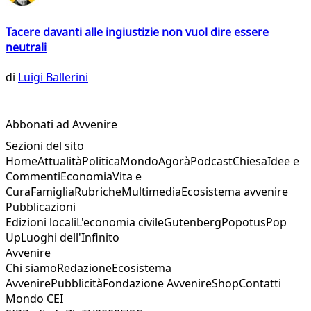
Tacere davanti alle ingiustizie non vuol dire essere
neutrali
di
Luigi Ballerini
Abbonati ad Avvenire
Sezioni del sito
Home
Attualità
Politica
Mondo
Agorà
Podcast
Chiesa
Idee e
Commenti
Economia
Vita e
Cura
Famiglia
Rubriche
Multimedia
Ecosistema avvenire
Pubblicazioni
Edizioni locali
L'economia civile
Gutenberg
Popotus
Pop
Up
Luoghi dell'Infinito
Avvenire
Chi siamo
Redazione
Ecosistema
Avvenire
Pubblicità
Fondazione Avvenire
Shop
Contatti
Mondo CEI