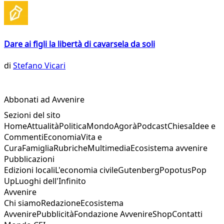
Dare ai figli la libertà di cavarsela da soli
di
Stefano Vicari
Abbonati ad Avvenire
Sezioni del sito
Home
Attualità
Politica
Mondo
Agorà
Podcast
Chiesa
Idee e
Commenti
Economia
Vita e
Cura
Famiglia
Rubriche
Multimedia
Ecosistema avvenire
Pubblicazioni
Edizioni locali
L'economia civile
Gutenberg
Popotus
Pop
Up
Luoghi dell'Infinito
Avvenire
Chi siamo
Redazione
Ecosistema
Avvenire
Pubblicità
Fondazione Avvenire
Shop
Contatti