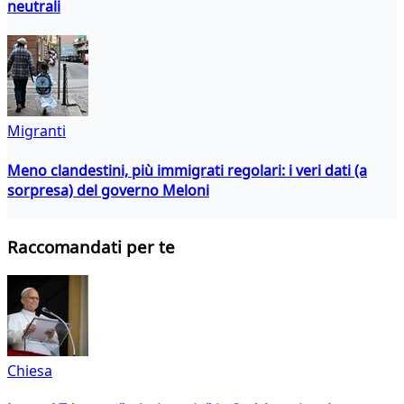
neutrali
Migranti
Meno clandestini, più immigrati regolari: i veri dati (a
sorpresa) del governo Meloni
Raccomandati per te
Chiesa