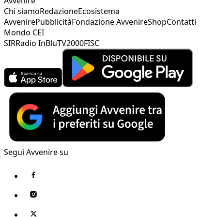
Avvenire
Chi siamo
Redazione
Ecosistema
Avvenire
Pubblicità
Fondazione Avvenire
Shop
Contatti
Mondo CEI
SIR
Radio InBlu
TV2000
FISC
Segui Avvenire su