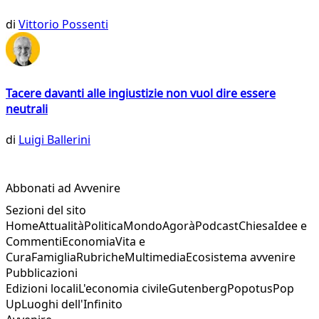
di
Vittorio Possenti
Tacere davanti alle ingiustizie non vuol dire essere
neutrali
di
Luigi Ballerini
Abbonati ad Avvenire
Sezioni del sito
Home
Attualità
Politica
Mondo
Agorà
Podcast
Chiesa
Idee e
Commenti
Economia
Vita e
Cura
Famiglia
Rubriche
Multimedia
Ecosistema avvenire
Pubblicazioni
Edizioni locali
L'economia civile
Gutenberg
Popotus
Pop
Up
Luoghi dell'Infinito