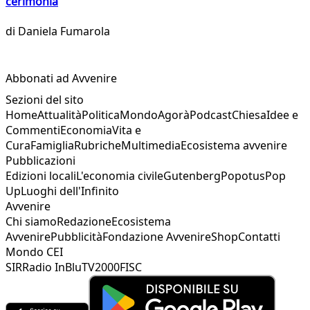
cerimonia
di
Daniela Fumarola
Abbonati ad Avvenire
Sezioni del sito
Home
Attualità
Politica
Mondo
Agorà
Podcast
Chiesa
Idee e
Commenti
Economia
Vita e
Cura
Famiglia
Rubriche
Multimedia
Ecosistema avvenire
Pubblicazioni
Edizioni locali
L'economia civile
Gutenberg
Popotus
Pop
Up
Luoghi dell'Infinito
Avvenire
Chi siamo
Redazione
Ecosistema
Avvenire
Pubblicità
Fondazione Avvenire
Shop
Contatti
Mondo CEI
SIR
Radio InBlu
TV2000
FISC