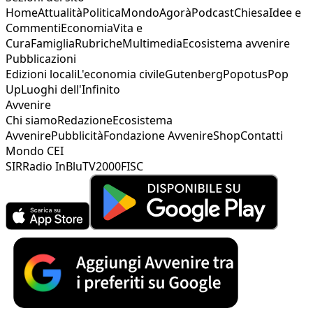
Home
Attualità
Politica
Mondo
Agorà
Podcast
Chiesa
Idee e
Commenti
Economia
Vita e
Cura
Famiglia
Rubriche
Multimedia
Ecosistema avvenire
Pubblicazioni
Edizioni locali
L'economia civile
Gutenberg
Popotus
Pop
Up
Luoghi dell'Infinito
Avvenire
Chi siamo
Redazione
Ecosistema
Avvenire
Pubblicità
Fondazione Avvenire
Shop
Contatti
Mondo CEI
SIR
Radio InBlu
TV2000
FISC