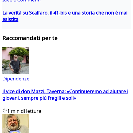
La verità su Scalfaro, il 41-bis e una storia che non è mai
esistita
Raccomandati per te
Dipendenze
il vice di don Mazzi, Taverna: «Continueremo ad aiutare i
giovani, sempre più fragili e soli»
1 min di lettura