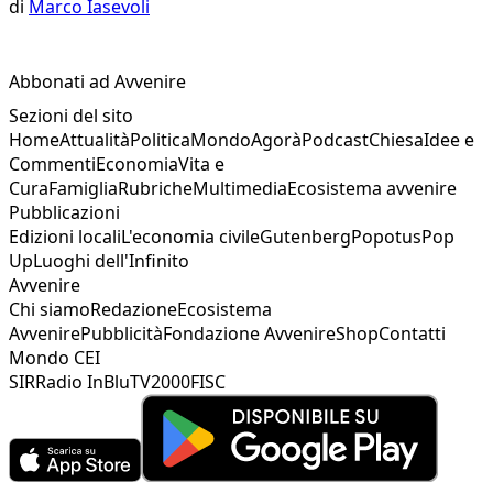
di
Marco Iasevoli
Abbonati ad Avvenire
Sezioni del sito
Home
Attualità
Politica
Mondo
Agorà
Podcast
Chiesa
Idee e
Commenti
Economia
Vita e
Cura
Famiglia
Rubriche
Multimedia
Ecosistema avvenire
Pubblicazioni
Edizioni locali
L'economia civile
Gutenberg
Popotus
Pop
Up
Luoghi dell'Infinito
Avvenire
Chi siamo
Redazione
Ecosistema
Avvenire
Pubblicità
Fondazione Avvenire
Shop
Contatti
Mondo CEI
SIR
Radio InBlu
TV2000
FISC