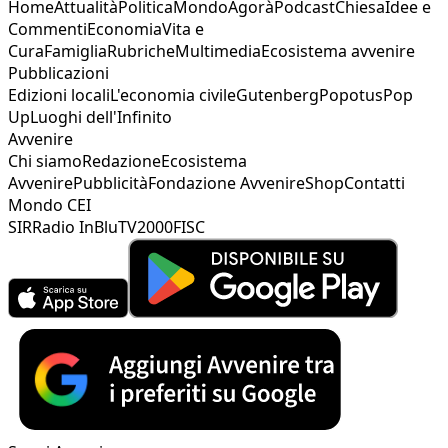
Home
Attualità
Politica
Mondo
Agorà
Podcast
Chiesa
Idee e
Commenti
Economia
Vita e
Cura
Famiglia
Rubriche
Multimedia
Ecosistema avvenire
Pubblicazioni
Edizioni locali
L'economia civile
Gutenberg
Popotus
Pop
Up
Luoghi dell'Infinito
Avvenire
Chi siamo
Redazione
Ecosistema
Avvenire
Pubblicità
Fondazione Avvenire
Shop
Contatti
Mondo CEI
SIR
Radio InBlu
TV2000
FISC