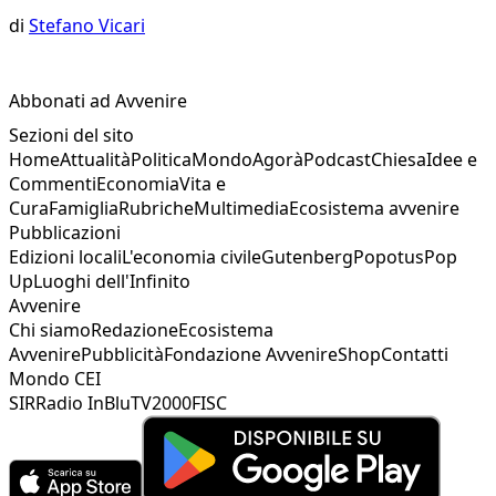
di
Stefano Vicari
Abbonati ad Avvenire
Sezioni del sito
Home
Attualità
Politica
Mondo
Agorà
Podcast
Chiesa
Idee e
Commenti
Economia
Vita e
Cura
Famiglia
Rubriche
Multimedia
Ecosistema avvenire
Pubblicazioni
Edizioni locali
L'economia civile
Gutenberg
Popotus
Pop
Up
Luoghi dell'Infinito
Avvenire
Chi siamo
Redazione
Ecosistema
Avvenire
Pubblicità
Fondazione Avvenire
Shop
Contatti
Mondo CEI
SIR
Radio InBlu
TV2000
FISC