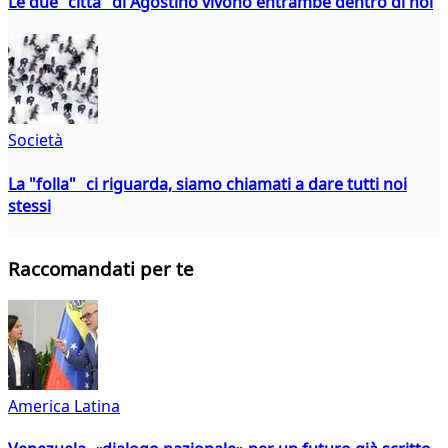
Le due "città" di Agostino vivono entrambe dentro di noi
Società
La "folla" ci riguarda, siamo chiamati a dare tutti noi
stessi
Raccomandati per te
America Latina