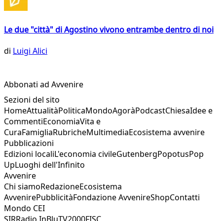
Le due "città" di Agostino vivono entrambe dentro di noi
di
Luigi Alici
Abbonati ad Avvenire
Sezioni del sito
Home
Attualità
Politica
Mondo
Agorà
Podcast
Chiesa
Idee e
Commenti
Economia
Vita e
Cura
Famiglia
Rubriche
Multimedia
Ecosistema avvenire
Pubblicazioni
Edizioni locali
L'economia civile
Gutenberg
Popotus
Pop
Up
Luoghi dell'Infinito
Avvenire
Chi siamo
Redazione
Ecosistema
Avvenire
Pubblicità
Fondazione Avvenire
Shop
Contatti
Mondo CEI
SIR
Radio InBlu
TV2000
FISC