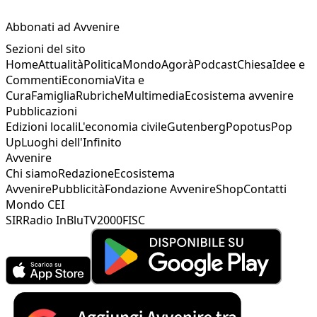
Abbonati ad Avvenire
Sezioni del sito
Home
Attualità
Politica
Mondo
Agorà
Podcast
Chiesa
Idee e
Commenti
Economia
Vita e
Cura
Famiglia
Rubriche
Multimedia
Ecosistema avvenire
Pubblicazioni
Edizioni locali
L'economia civile
Gutenberg
Popotus
Pop
Up
Luoghi dell'Infinito
Avvenire
Chi siamo
Redazione
Ecosistema
Avvenire
Pubblicità
Fondazione Avvenire
Shop
Contatti
Mondo CEI
SIR
Radio InBlu
TV2000
FISC