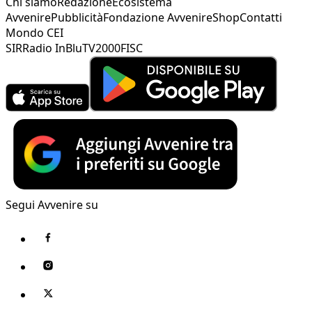
Chi siamo
Redazione
Ecosistema
Avvenire
Pubblicità
Fondazione Avvenire
Shop
Contatti
Mondo CEI
SIR
Radio InBlu
TV2000
FISC
Segui Avvenire su