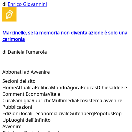
di
Enrico Giovannini
Marcinelle, se la memoria non diventa azione è solo una
cerimonia
di
Daniela Fumarola
Abbonati ad Avvenire
Sezioni del sito
Home
Attualità
Politica
Mondo
Agorà
Podcast
Chiesa
Idee e
Commenti
Economia
Vita e
Cura
Famiglia
Rubriche
Multimedia
Ecosistema avvenire
Pubblicazioni
Edizioni locali
L'economia civile
Gutenberg
Popotus
Pop
Up
Luoghi dell'Infinito
Avvenire