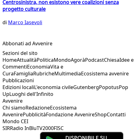
Centrosinistra, non esistono vere coalizioni senza
progetto culturale
di
Marco Iasevoli
Abbonati ad Avvenire
Sezioni del sito
Home
Attualità
Politica
Mondo
Agorà
Podcast
Chiesa
Idee e
Commenti
Economia
Vita e
Cura
Famiglia
Rubriche
Multimedia
Ecosistema avvenire
Pubblicazioni
Edizioni locali
L'economia civile
Gutenberg
Popotus
Pop
Up
Luoghi dell'Infinito
Avvenire
Chi siamo
Redazione
Ecosistema
Avvenire
Pubblicità
Fondazione Avvenire
Shop
Contatti
Mondo CEI
SIR
Radio InBlu
TV2000
FISC