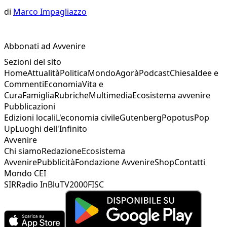
di
Marco Impagliazzo
Abbonati ad Avvenire
Sezioni del sito
Home
Attualità
Politica
Mondo
Agorà
Podcast
Chiesa
Idee e
Commenti
Economia
Vita e
Cura
Famiglia
Rubriche
Multimedia
Ecosistema avvenire
Pubblicazioni
Edizioni locali
L'economia civile
Gutenberg
Popotus
Pop
Up
Luoghi dell'Infinito
Avvenire
Chi siamo
Redazione
Ecosistema
Avvenire
Pubblicità
Fondazione Avvenire
Shop
Contatti
Mondo CEI
SIR
Radio InBlu
TV2000
FISC