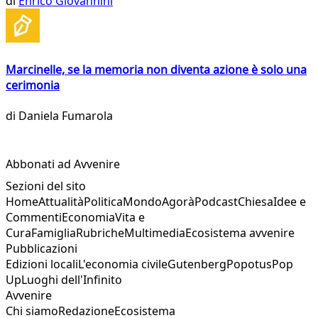
di
Enrico Giovannini
Marcinelle, se la memoria non diventa azione è solo una
cerimonia
di
Daniela Fumarola
Abbonati ad Avvenire
Sezioni del sito
Home
Attualità
Politica
Mondo
Agorà
Podcast
Chiesa
Idee e
Commenti
Economia
Vita e
Cura
Famiglia
Rubriche
Multimedia
Ecosistema avvenire
Pubblicazioni
Edizioni locali
L'economia civile
Gutenberg
Popotus
Pop
Up
Luoghi dell'Infinito
Avvenire
Chi siamo
Redazione
Ecosistema