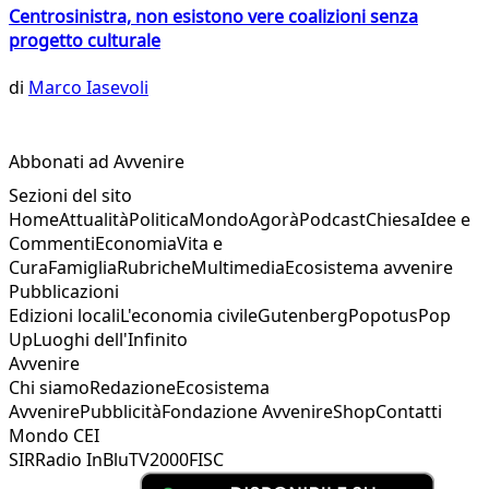
Centrosinistra, non esistono vere coalizioni senza
progetto culturale
di
Marco Iasevoli
Abbonati ad Avvenire
Sezioni del sito
Home
Attualità
Politica
Mondo
Agorà
Podcast
Chiesa
Idee e
Commenti
Economia
Vita e
Cura
Famiglia
Rubriche
Multimedia
Ecosistema avvenire
Pubblicazioni
Edizioni locali
L'economia civile
Gutenberg
Popotus
Pop
Up
Luoghi dell'Infinito
Avvenire
Chi siamo
Redazione
Ecosistema
Avvenire
Pubblicità
Fondazione Avvenire
Shop
Contatti
Mondo CEI
SIR
Radio InBlu
TV2000
FISC