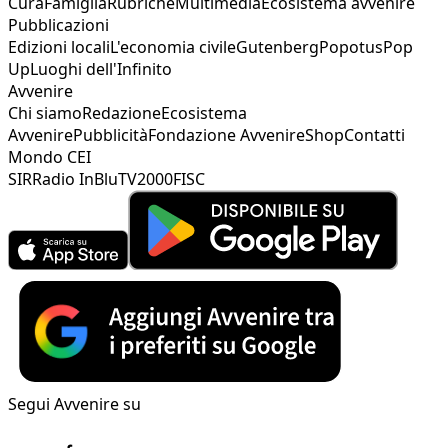
Cura
Famiglia
Rubriche
Multimedia
Ecosistema avvenire
Pubblicazioni
Edizioni locali
L'economia civile
Gutenberg
Popotus
Pop
Up
Luoghi dell'Infinito
Avvenire
Chi siamo
Redazione
Ecosistema
Avvenire
Pubblicità
Fondazione Avvenire
Shop
Contatti
Mondo CEI
SIR
Radio InBlu
TV2000
FISC
Segui Avvenire su