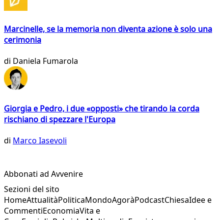
Marcinelle, se la memoria non diventa azione è solo una
cerimonia
di
Daniela Fumarola
Giorgia e Pedro, i due «opposti» che tirando la corda
rischiano di spezzare l'Europa
di
Marco Iasevoli
Abbonati ad Avvenire
Sezioni del sito
Home
Attualità
Politica
Mondo
Agorà
Podcast
Chiesa
Idee e
Commenti
Economia
Vita e