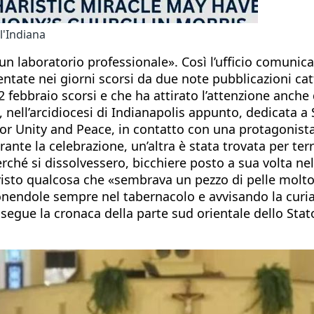
ll'Indiana
n laboratorio professionale». Così l’ufficio comunicazi
sentate nei giorni scorsi da due note pubblicazioni ca
2 febbraio scorsi e che ha attirato l’attenzione anche
, nell’arcidiocesi di Indianapolis appunto, dedicata 
 for Unity and Peace, in contatto con una protagonista
urante la celebrazione, un’altra è stata trovata per t
rché si dissolvessero, bicchiere posto a sua volta nel
ha visto qualcosa che «sembrava un pezzo di pelle mol
iponendole sempre nel tabernacolo e avvisando la curia
 segue la cronaca della parte sud orientale dello Stato