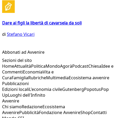
Dare ai figli la libertà di cavarsela da soli
di
Stefano Vicari
Abbonati ad Avvenire
Sezioni del sito
Home
Attualità
Politica
Mondo
Agorà
Podcast
Chiesa
Idee e
Commenti
Economia
Vita e
Cura
Famiglia
Rubriche
Multimedia
Ecosistema avvenire
Pubblicazioni
Edizioni locali
L'economia civile
Gutenberg
Popotus
Pop
Up
Luoghi dell'Infinito
Avvenire
Chi siamo
Redazione
Ecosistema
Avvenire
Pubblicità
Fondazione Avvenire
Shop
Contatti