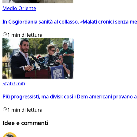
Medio Oriente
In Cisgiordania sanità al collasso. «Malati cronici senza med
1 min di lettura
Stati Uniti
Più progressisti, ma divisi: così i Dem americani provano a 
1 min di lettura
Idee e commenti