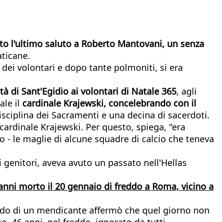
ato l'ultimo saluto a Roberto Mantovani, un senza
aticane.
 dei volontari e dopo tante polmoniti, si era
à di Sant'Egidio ai volontari di Natale 365
, agli
ale il
cardinale Krajewski, concelebrando con il
isciplina dei Sacramenti e una decina di sacerdoti.
 cardinale Krajewski. Per questo, spiega, "era
o - le maglie di alcune squadre di calcio che teneva
i genitori, aveva avuto un passato nell'Hellas
anni morto il 20 gennaio di freddo a Roma, vicino a
eddo di un mendicante affermò che quel giorno non
 46 anni, nel freddo, ignorato da tutti,