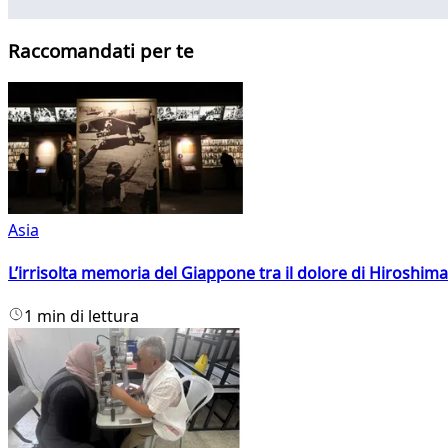
Raccomandati per te
Asia
L’irrisolta memoria del Giappone tra il dolore di Hiroshima
1 min di lettura