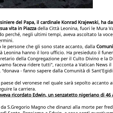
siniere del Papa, il cardinale Konrad Krajewski, ha d
sua vita in Piazza
della Città Leonina, fuori le Mura V
do perché, negli ultimi tempi, aveva ascoltato la voce
ermini.
 le persone che gli sono state accanto, dalla
Comunit
tà Leonina hanno il loro ufficio. Ha presieduto il funer
etario della Congregazione per il Culto Divino e la D
evamo faceva ridere tutti", racconta a Vatican News il
, "donava - fanno sapere dalla Comunità di Sant'Egidi
, paese del veronese nel quale sarà sepolto accanto a
uire la carriera.
aveva ricordato Edwin, un senzatetto nigeriano di 46 
 da S.Gregorio Magno che dinanzi alla morte per fr
dì Santo. Pensiamo a Edwin, a cosa sentì quest'uomo,