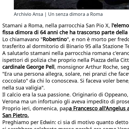
Archivio Ansa | Un senza dimora a Roma
Stamani a Roma, nella parrocchia San Pio X,
l'elemo
fissa dimora di 64 anni che ha trascorso parte della 
Lo chiamavano "
Robertino
", e non è morto per fred
trasferito al dormitorio di Binario 95 alla Stazione T
A salutarlo stamani nella parrocchia romana c'erano
ispettori di polizia che proprio nella Piazza della Cit
cardinale George Pell
, monsignor Arthur Roche, segr
"Era una persona allegra, solare, nei pranzi che fac
coccolato" da chi lo conosceva. Si faceva voler bene
nella sua valigia".
Il calcio era la sua passione. Originario di Oppeano
Verona ma un infortunio gli aveva impedito di proseg
Proprio ieri, domenica, pap
a Francesco all'Angelus 
San Pietro.
Preghiamo per Edwin: ci sia di motivo quanto detto
si sarebbero celebrate messe perché era come Vener