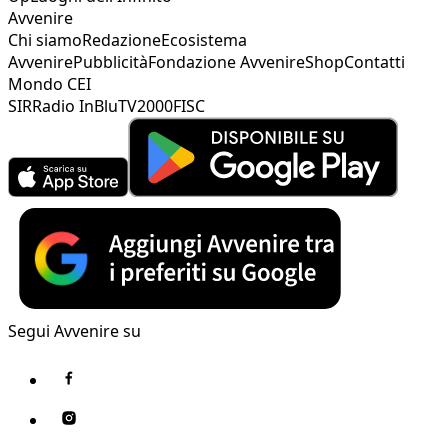
Avvenire
Chi siamo
Redazione
Ecosistema
Avvenire
Pubblicità
Fondazione Avvenire
Shop
Contatti
Mondo CEI
SIR
Radio InBlu
TV2000
FISC
Segui Avvenire su