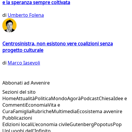
e la speranza sempre coltivata
di
Umberto Folena
Centrosinistra, non esistono vere coalizioni senza
progetto culturale
di
Marco Iasevoli
Abbonati ad Avvenire
Sezioni del sito
Home
Attualità
Politica
Mondo
Agorà
Podcast
Chiesa
Idee e
Commenti
Economia
Vita e
Cura
Famiglia
Rubriche
Multimedia
Ecosistema avvenire
Pubblicazioni
Edizioni locali
L'economia civile
Gutenberg
Popotus
Pop
Up
Luoghi dell'Infinito