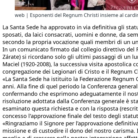
web | Esponenti del Regnum Christi insieme al cardi
La Santa Sede ha approvato in via definitiva gli sta
sposati, da laici consacrati, uomini e donne, da semi
secondo la propria vocazione quali membri di un uni
In un comunicato firmato dal collegio direttivo d
Zárate) si ricordano solo gli ultimi passaggi di un
Maciel (1920-2008), la successiva visita apostolica c
congregazione dei Legionari di Cristo e il Regnum Chr
«La Santa Sede ha istituito la Federazione Regnum 
anni. Alla fine di quel periodo la Conferenza genera
confermando che esprimono adeguatamente il nostr
risoluzione adottata dalla Conferenza generale è sta
esaminato questa richiesta e con la risposta (rescritt
concesso l'approvazione finale del testo degli statut
«Ringraziamo il Signore per l’approvazione definitiva
missione e di custodire il dono del nostro carisma.
meglio e di crescere nella nostra integrazione affett