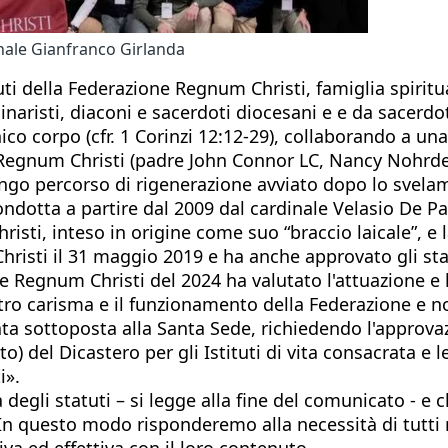
nale Gianfranco Girlanda
tuti della Federazione Regnum Christi, famiglia spirit
naristi, diaconi e sacerdoti diocesani e e da sacerdoti
co corpo (cfr. 1 Corinzi 12:12-29), collaborando a u
el Regnum Christi (padre John Connor LC, Nancy Nohr
 lungo percorso di rigenerazione avviato dopo lo svel
ondotta a partire dal 2009 dal cardinale Velasio De Pa
isti, inteso in origine come suo “braccio laicale”, e 
Christi il 31 maggio 2019 e ha anche approvato gli s
le Regnum Christi del 2024 ha valutato l'attuazione e 
o carisma e il funzionamento della Federazione e n
ta sottoposta alla Santa Sede, richiedendo l'approvaz
o) del Dicastero per gli Istituti di vita consacrata e 
i».
 degli statuti – si legge alla fine del comunicato - e 
 In questo modo risponderemo alla necessità di tutti 
iva ed effettiva con il loro contenuto.