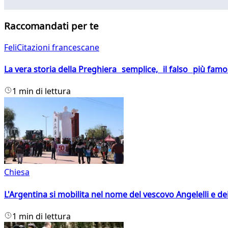
Raccomandati per te
FeliCitazioni francescane
La vera storia della Preghiera semplice, il falso più fam
1 min di lettura
Chiesa
L'Argentina si mobilita nel nome del vescovo Angelelli e dei
1 min di lettura