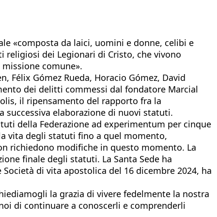
uale «composta da laici, uomini e donne, celibi e
 religiosi dei Legionari di Cristo, che vivono
na missione comune».
den, Félix Gómez Rueda, Horacio Gómez, David
amento dei delitti commessi dal fondatore Marcial
olis, il ripensamento del rapporto fra la
la successiva elaborazione di nuovi statuti.
tatuti della Federazione ad experimentum per cinque
la vita degli statuti fino a quel momento,
on richiedono modifiche in questo momento. La
ione finale degli statuti. La Santa Sede ha
le Società di vita apostolica del 16 dicembre 2024, ha
chiediamogli la grazia di vivere fedelmente la nostra
noi di continuare a conoscerli e comprenderli