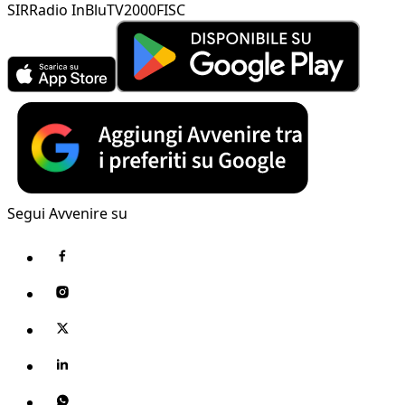
SIR
Radio InBlu
TV2000
FISC
Segui Avvenire su