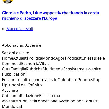
Giorgia e Pedro, i due «opposti» che tirando la corda
rischiano di spezzare l'Europa
di
Marco Iasevoli
Abbonati ad Avvenire
Sezioni del sito
Home
Attualità
Politica
Mondo
Agorà
Podcast
Chiesa
Idee e
Commenti
Economia
Vita e
Cura
Famiglia
Rubriche
Multimedia
Ecosistema avvenire
Pubblicazioni
Edizioni locali
L'economia civile
Gutenberg
Popotus
Pop
Up
Luoghi dell'Infinito
Avvenire
Chi siamo
Redazione
Ecosistema
Avvenire
Pubblicità
Fondazione Avvenire
Shop
Contatti
Mondo CEI