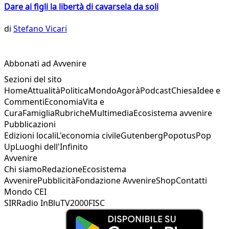
Dare ai figli la libertà di cavarsela da soli
di
Stefano Vicari
Abbonati ad Avvenire
Sezioni del sito
Home
Attualità
Politica
Mondo
Agorà
Podcast
Chiesa
Idee e
Commenti
Economia
Vita e
Cura
Famiglia
Rubriche
Multimedia
Ecosistema avvenire
Pubblicazioni
Edizioni locali
L'economia civile
Gutenberg
Popotus
Pop
Up
Luoghi dell'Infinito
Avvenire
Chi siamo
Redazione
Ecosistema
Avvenire
Pubblicità
Fondazione Avvenire
Shop
Contatti
Mondo CEI
SIR
Radio InBlu
TV2000
FISC