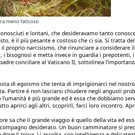
bra meno faticoso
sconosciuti e lontani, che desideravamo tanto conosc
o, è il più pesante e costoso che ci sia. Si tratta dell
e il proprio narcisismo, che rinunciare a considerare 
, i bisognosi e metta invece in guardia i prepotenti, i 
adre conciliare al Vaticano II, sottolinea l’importanza
sta di egoismo che tenta di imprigionarci nel nostro 
ta. Partire è non lasciarsi chiudere negli angusti p
'umanità è più grande ed è essa che dobbiamo servire
to aprirci agli altri, scoprirli, farci loro incontro. Ap
re sa che il grande viaggio è quello della vita ed es
 compagno desiderato. Un buon camminatore si preoc
dove li trova. Li ascolta, con intelligenza e delicate