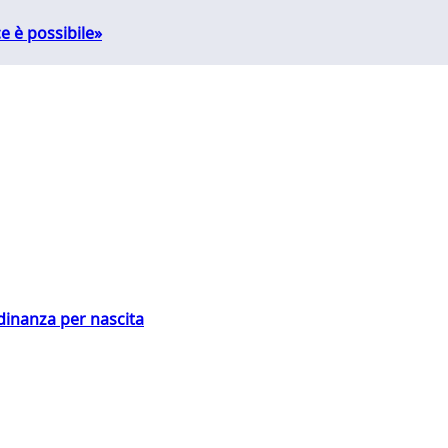
e è possibile»
adinanza per nascita