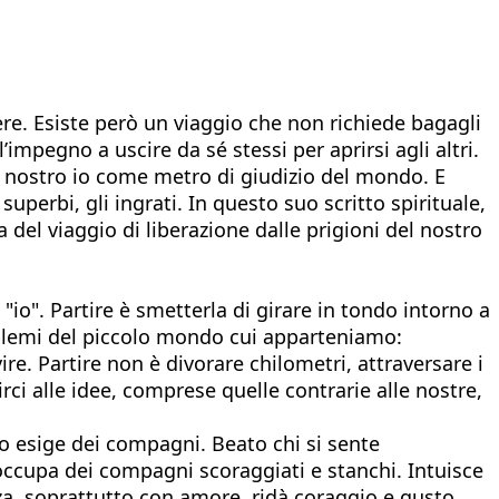
ere. Esiste però un viaggio che non richiede bagagli
’impegno a uscire da sé stessi per aprirsi agli altri.
il nostro io come metro di giudizio del mondo. E
superbi, gli ingrati. In questo suo scritto spirituale,
 del viaggio di liberazione dalle prigioni del nostro
"io". Partire è smetterla di girare in tondo intorno a
roblemi del piccolo mondo cui apparteniamo:
. Partire non è divorare chilometri, attraversare i
rirci alle idee, comprese quelle contrarie alle nostre,
so esige dei compagni. Beato chi si sente
cupa dei compagni scoraggiati e stanchi. Intuisce
zza, soprattutto con amore, ridà coraggio e gusto