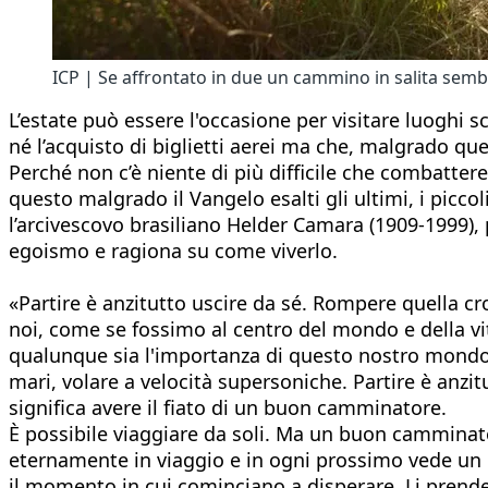
ICP | Se affrontato in due un cammino in salita sem
L’estate può essere l'occasione per visitare luoghi 
né l’acquisto di biglietti aerei ma che, malgrado quest
Perché non c’è niente di più difficile che combatter
questo malgrado il Vangelo esalti gli ultimi, i piccoli
l’arcivescovo brasiliano Helder Camara (1909-1999), p
egoismo e ragiona su come viverlo.
«Partire è anzitutto uscire da sé. Rompere quella cro
noi, come se fossimo al centro del mondo e della vi
qualunque sia l'importanza di questo nostro mondo l
mari, volare a velocità supersoniche. Partire è anzitut
significa avere il fiato di un buon camminatore.
È possibile viaggiare da soli. Ma un buon camminato
eternamente in viaggio e in ogni prossimo vede un
il momento in cui cominciano a disperare. Li prende 